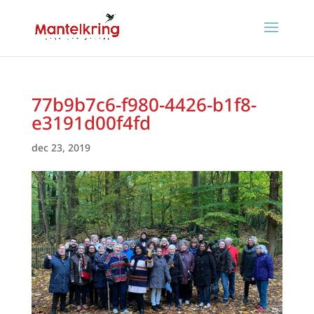
77b9b7c6-f980-4426-b1f8-
e3191d00f4fd
dec 23, 2019