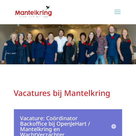
Vacatures bij Mantelkring
Vacature: Coördinator
Backoffice bij OpenJeHart /
Mantelkring en
WachtVerzachter