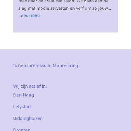
mee naar de creatieve salon. We gaan aan de
slag met mooie servetten en verf om zo jouw...
Lees meer
Ik heb interesse in Mantelkring
Wij zijn actief in:
Den Haag
Lelystad
Biddinghuizen
Dronten