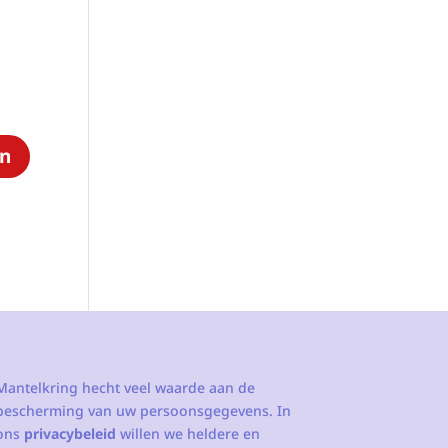
Mantelkring hecht veel waarde aan de
bescherming van uw persoonsgegevens. In
ons
privacybeleid
willen we heldere en