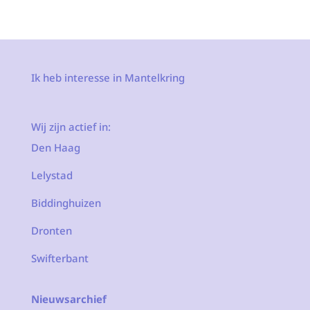
Ik heb interesse in Mantelkring
Wij zijn actief in:
Den Haag
Lelystad
Biddinghuizen
Dronten
Swifterbant
Nieuwsarchief