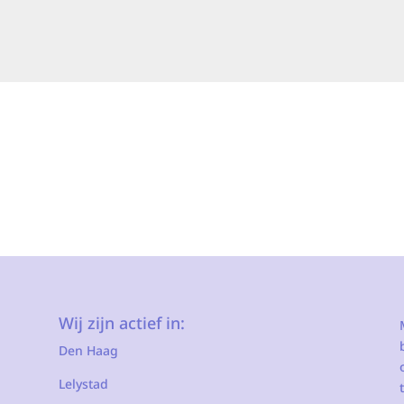
Wij zijn actief in:
Den Haag
Lelystad