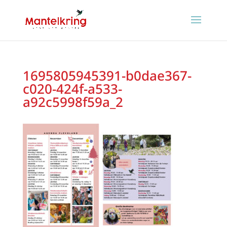
1695805945391-b0dae367-
c020-424f-a533-
a92c5998f59a_2