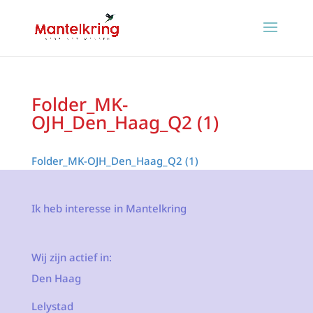
Folder_MK-
OJH_Den_Haag_Q2 (1)
Folder_MK-OJH_Den_Haag_Q2 (1)
Ik heb interesse in Mantelkring
Wij zijn actief in:
Den Haag
Lelystad