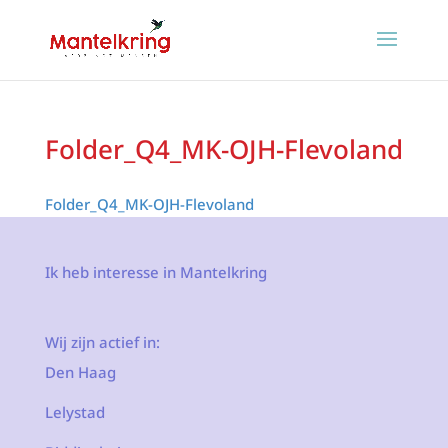
Folder_Q4_MK-OJH-Flevoland
Folder_Q4_MK-OJH-Flevoland
Ik heb interesse in Mantelkring
Wij zijn actief in:
Den Haag
Lelystad