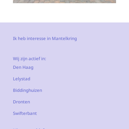
Ik heb interesse in Mantelkring
Wij zijn actief in:
Den Haag
Lelystad
Biddinghuizen
Dronten
Swifterbant