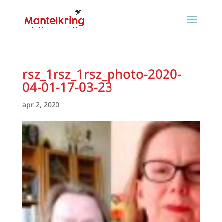
rsz_1rsz_1rsz_photo-2020-
04-01-17-03-23
apr 2, 2020