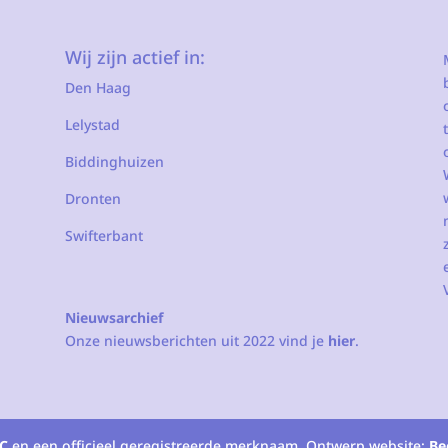
Wij zijn actief in:
Den Haag
Lelystad
Biddinghuizen
Dronten
Swifterbant
Nieuwsarchief
Onze nieuwsberichten uit 2022 vind je
hier
.
C
en een officieel geregistreerde merknaam. Ontwerp website:
Be