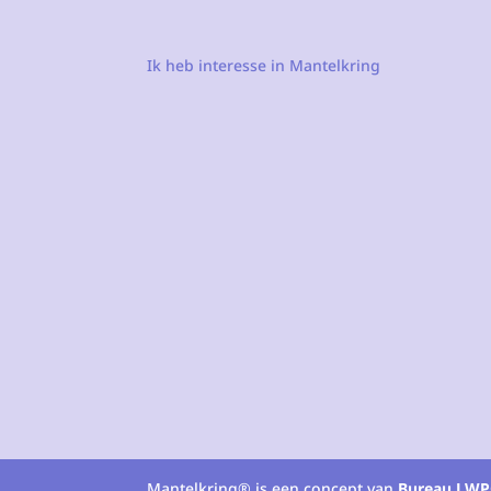
Ik heb interesse in Mantelkring
Mantelkring® is een concept van
Bureau LWP