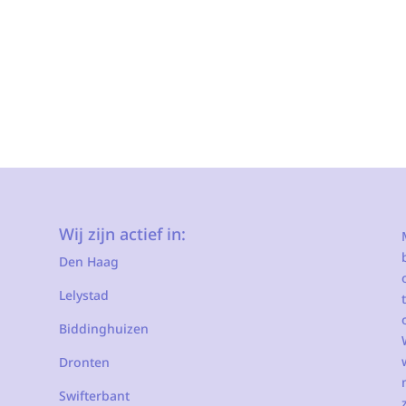
Wij zijn actief in:
Den Haag
Lelystad
Biddinghuizen
Dronten
Swifterbant