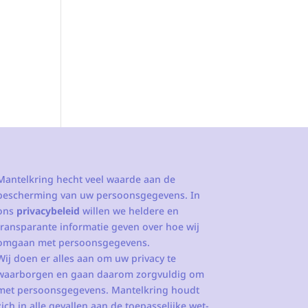
Mantelkring hecht veel waarde aan de
bescherming van uw persoonsgegevens. In
ons
privacybeleid
willen we heldere en
transparante informatie geven over hoe wij
omgaan met persoonsgegevens.
Wij doen er alles aan om uw privacy te
waarborgen en gaan daarom zorgvuldig om
met persoonsgegevens. Mantelkring houdt
zich in alle gevallen aan de toepasselijke wet-