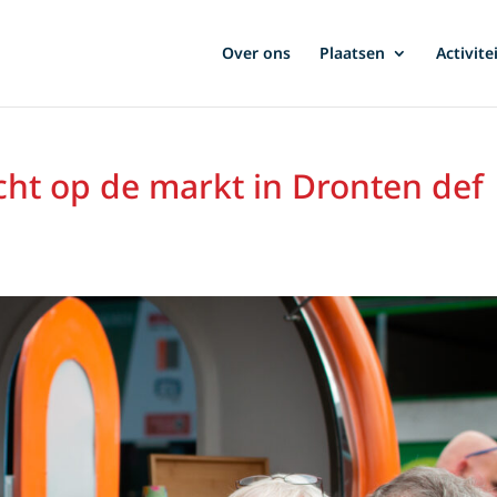
Over ons
Plaatsen
Activite
ht op de markt in Dronten def