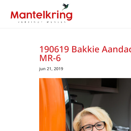
190619 Bakkie Aandac
MR-6
jun 21, 2019