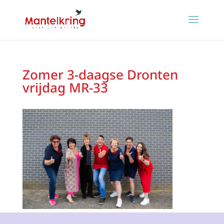
Zomer 3-daagse Dronten
vrijdag MR-33