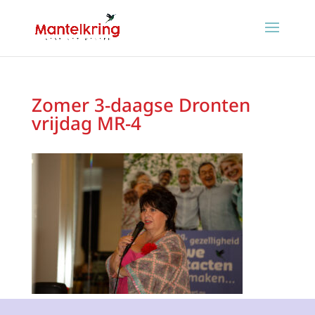
Zomer 3-daagse Dronten
vrijdag MR-4