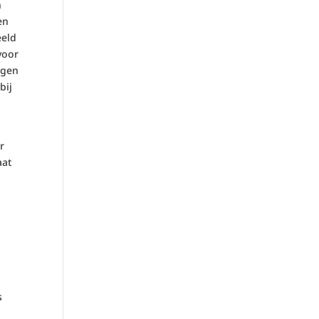
n
en
eeld
voor
jgen
bij
r
aat
s