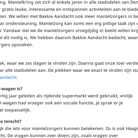
ing. Mantelkring zet zich al enkele jaren in alle stadsdelen van De
gratis leuke, interessante en ontspannen activiteiten aan te bied
en. We willen met Bakkie Aandacht ook meer mantelzorgers in b
aar ondersteuning. Mantelzorg kan soms een erg pittige taak zijn 
r. Vandaar dat we de mantelzorgers vroegtijdig in beeld willen kri
 dit nodig is. We hebben daarom Bakkie Aandacht bedacht, waar
rgers opzoeken.
ek, waar we zes dagen te vinden zijn. Daarna gaat onze toer verde
r alle stadsdelen aan. De plekken waar we exact te vinden zijn st
aandacht
.
-wagen is?
tig jaar geleden als rijdende supermarkt werd gebruikt, vrolijk
V-wagen had vroeger ook een sociale functie, je sprak er je
l toepasselijk.
e terecht?
k die iets voor mantelzorgers kunnen betekenen. Zo is ook Haag
. De vragen kunnen zeer divers zijn, zoals vragen over