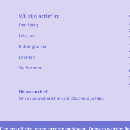
Wij zijn actief in:
Den Haag
Lelystad
Biddinghuizen
Dronten
Swifterbant
Nieuwsarchief
Onze nieuwsberichten uit 2022 vind je
hier
.
C
en een officieel geregistreerde merknaam. Ontwerp website:
Be