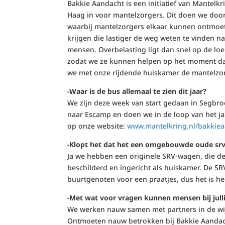
Bakkie Aandacht is een initiatief van Mantelkr
Haag in voor mantelzorgers. Dit doen we door 
waarbij mantelzorgers elkaar kunnen ontmoet
krijgen die lastiger de weg weten te vinden n
mensen. Overbelasting ligt dan snel op de loe
zodat we ze kunnen helpen op het moment dat
we met onze rijdende huiskamer de mantelzo
-Waar is de bus allemaal te zien dit jaar?
We zijn deze week van start gedaan in Segbro
naar Escamp en doen we in de loop van het jaa
op onze website:
www.mantelkring.nl/bakkie
-Klopt het dat het een omgebouwde oude srv
Ja we hebben een originele SRV-wagen, die der
beschilderd en ingericht als huiskamer. De SR
buurtgenoten voor een praatjes, dus het is hee
-Met wat voor vragen kunnen mensen bij julli
We werken nauw samen met partners in de wij
Ontmoeten nauw betrokken bij Bakkie Aandacht