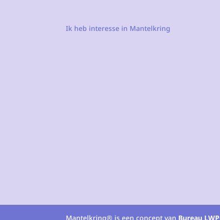
Ik heb interesse in Mantelkring
Mantelkring® is een concept van
Bureau LWP