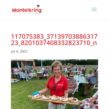
117075383_37139703886317
23_8201037408332823710_n
jul 4, 2021