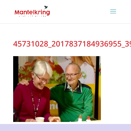
45731028_2017837184936955_3