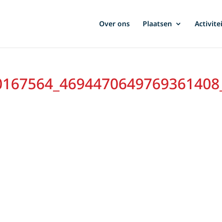
Over ons
Plaatsen
Activite
0167564_4694470649769361408