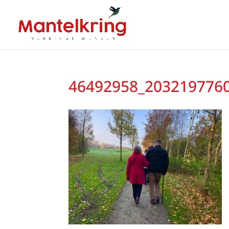
46492958_203219776