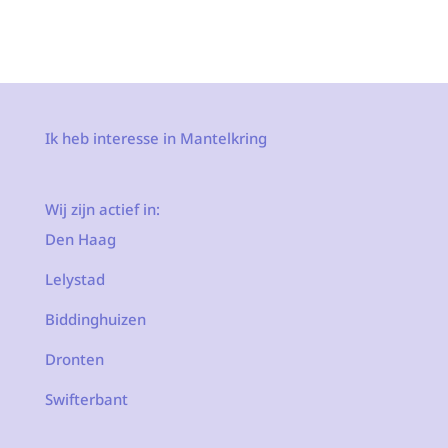
Ik heb interesse in Mantelkring
Wij zijn actief in:
Den Haag
Lelystad
Biddinghuizen
Dronten
Swifterbant