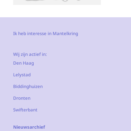
Ik heb interesse in Mantelkring
Wij zijn actief in:
Den Haag
Lelystad
Biddinghuizen
Dronten
Swifterbant
Nieuwsarchief