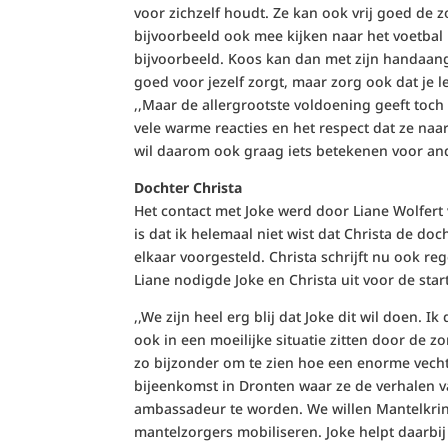
voor zichzelf houdt. Ze kan ook vrij goed de z
bijvoorbeeld ook mee kijken naar het voetbal
bijvoorbeeld. Koos kan dan met zijn handaang
goed voor jezelf zorgt, maar zorg ook dat je 
,,Maar de allergrootste voldoening geeft toc
vele warme reacties en het respect dat ze naar
wil daarom ook graag iets betekenen voor an
Dochter Christa
Het contact met Joke werd door Liane Wolfert 
is dat ik helemaal niet wist dat Christa de do
elkaar voorgesteld. Christa schrijft nu ook r
Liane nodigde Joke en Christa uit voor de sta
,,We zijn heel erg blij dat Joke dit wil doen. 
ook in een moeilijke situatie zitten door de zo
zo bijzonder om te zien hoe een enorme vechtl
bijeenkomst in Dronten waar ze de verhalen 
ambassadeur te worden. We willen Mantelkrin
mantelzorgers mobiliseren. Joke helpt daarbij 