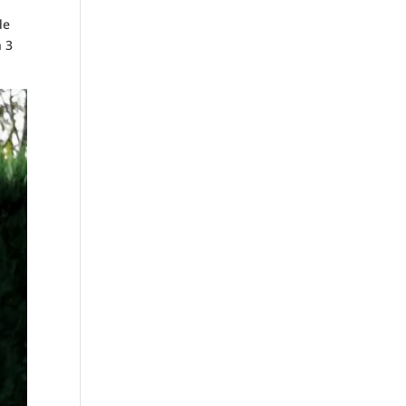
de
n 3