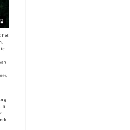
t het
n,
 te
 van
ner,
Zorg
 in
k
erk.