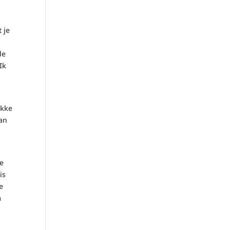
 je
de
Ik
ekke
aan
ie
is
e
m