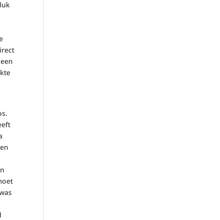
luk
e
irect
 een
ikte
os.
eeft
a
 en
jn
moet
 was
d