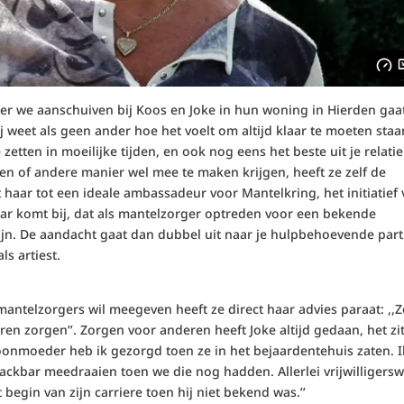
r we aanschuiven bij Koos en Joke in hun woning in Hierden gaa
j weet als geen ander hoe het voelt om altijd klaar te moeten staa
zetten in moeilijke tijden, en ook nog eens het beste uit je relatie
n of andere manier wel mee te maken krijgen, heeft ze zelf de
haar tot een ideale ambassadeur voor Mantelkring, het initiatief
ar komt bij, dat als mantelzorger optreden voor een bekende
ijn. De aandacht gaat dan dubbel uit naar je hulpbehoevende part
ls artiest.
ntelzorgers wil meegeven heeft ze direct haar advies paraat: ,,
ren zorgen’’. Zorgen voor anderen heeft Joke altijd gedaan, het zit
oonmoeder heb ik gezorgd toen ze in het bejaardentehuis zaten. I
ckbar meedraaien toen we die nog hadden. Allerlei vrijwilligersw
egin van zijn carriere toen hij niet bekend was.’’