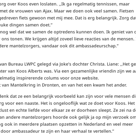
org over Koos even loslaten. ,,Ik ga regelmatig tennissen, maar
 met de vrouwen van Ajax. Maar we doen ook veel samen. Fietsen
edreven fiets gewoon met mij mee. Dat is erg belangrijk. Zorg dat
leuke dingen samen doet.’’
h nog wel dat we samen de optredens kunnen doen. Ik geniet van 
 ons tonen. We krijgen altijd zoveel lieve reacties van de mensen. 
dere mantelzorgers, vandaar ook dit ambassadeurschap.”
van Bureau LWPC gelegd via Joke’s dochter Christa. Liane: ,,Het g
chter van Koos Alberts was. Via een gezamenlijke vriendin zijn we 
egelmatig inspirerende colums voor onze website.
rt van Mantelkring in Dronten, en van het een kwam het ander.
Ik denk dat ze een belangrijk voorbeeld kan zijn voor vele mensen d
rg voor een naaste. Het is ongelooflijk wat ze doet voor Koos. Het 
ust en echte liefde voor elkaar ze er doorheen sleept. Ze zei na d
van andere mantelzorgers hoorde ook gelijk ja op mijn verzoek o
g ook in meerdere plaatsen opzetten in Nederland en veel meer
door ambassadeur te zijn en haar verhaal te vertellen.’’