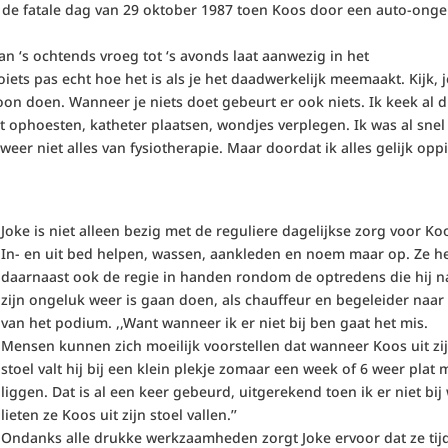
 de fatale dag van 29 oktober 1987 toen Koos door een auto-onge
an ‘s ochtends vroeg tot ‘s avonds laat aanwezig in het
iets pas echt hoe het is als je het daadwerkelijk meemaakt. Kijk, j
on doen. Wanneer je niets doet gebeurt er ook niets. Ik keek al d
et ophoesten, katheter plaatsen, wondjes verplegen. Ik was al snel
weer niet alles van fysiotherapie. Maar doordat ik alles gelijk opp
Joke is niet alleen bezig met de reguliere dagelijkse zorg voor Ko
In- en uit bed helpen, wassen, aankleden en noem maar op. Ze h
daarnaast ook de regie in handen rondom de optredens die hij n
zijn ongeluk weer is gaan doen, als chauffeur en begeleider naar
van het podium. ,,Want wanneer ik er niet bij ben gaat het mis.
Mensen kunnen zich moeilijk voorstellen dat wanneer Koos uit zi
stoel valt hij bij een klein plekje zomaar een week of 6 weer plat 
liggen. Dat is al een keer gebeurd, uitgerekend toen ik er niet bij
lieten ze Koos uit zijn stoel vallen.’’
Ondanks alle drukke werkzaamheden zorgt Joke ervoor dat ze tij