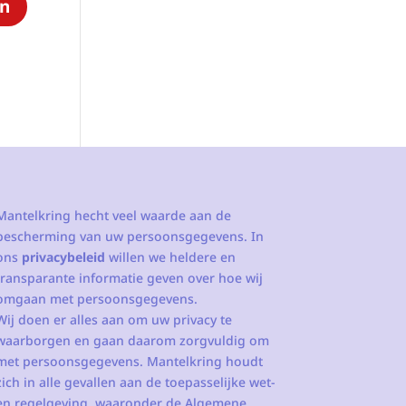
Mantelkring hecht veel waarde aan de
bescherming van uw persoonsgegevens. In
ons
privacybeleid
willen we heldere en
transparante informatie geven over hoe wij
omgaan met persoonsgegevens.
Wij doen er alles aan om uw privacy te
waarborgen en gaan daarom zorgvuldig om
met persoonsgegevens. Mantelkring houdt
zich in alle gevallen aan de toepasselijke wet-
en regelgeving, waaronder de Algemene