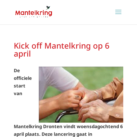
Kick off Mantelkring op 6
april
De
officiele
start
van
Mantelkring Dronten vindt woensdagochtend 6
april plaats. Deze lancering gaat in