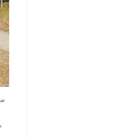
aar
k