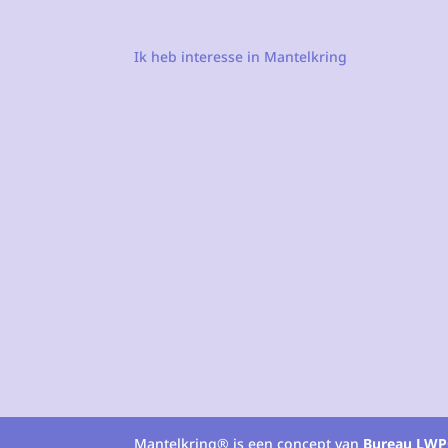
Ik heb interesse in Mantelkring
Mantelkring® is een concept van
Bureau LWP