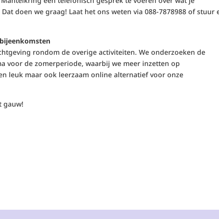
antelkring een telefonisch gesprek te voeren over wat je
 Dat doen we graag! Laat het ons weten via 088-7878988 of stuur 
abijeenkomsten
ichtgeving rondom de overige activiteiten. We onderzoeken de
a voor de zomerperiode, waarbij we meer inzetten op
en leuk maar ook leerzaam online alternatief voor onze
ot gauw!