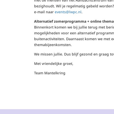
met de mensen van het Aandachtcentrum van M
bezighoudt. Wil je regelmatig gebeld worden?
e-mail naar
events@lwpc.nl
.
Alternatief zomerprogramma + online them
Binnenkort komen we bij jullie terug met ber
mogelijkheden voor een alternatief programm
buitenactiviteiten. Daarnaast komen we met e
themabijeenkomsten.
We missen jullie. Dus blijf gezond en graag t
Met vriendelijke groet,
Team Mantelkring