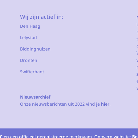
Wij zijn actief in:
Den Haag
Lelystad
Biddinghuizen
Dronten
Swifterbant
Nieuwsarchief
Onze nieuwsberichten uit 2022 vind je
hier
.
C
en een officieel geregistreerde merknaam. Ontwerp website:
Be