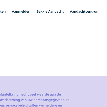
iten
Aanmelden
Bakkie Aandacht
Aandachtcentrum
Mantelkring hecht veel waarde aan de
bescherming van uw persoonsgegevens. In
ons
privacybeleid
willen we heldere en