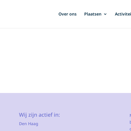
Over ons
Plaatsen
Activite
Wij zijn actief in:
Den Haag