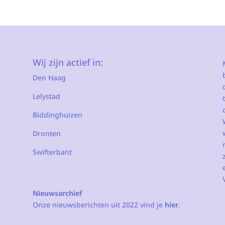
Wij zijn actief in:
Den Haag
Lelystad
Biddinghuizen
Dronten
Swifterbant
Nieuwsarchief
Onze nieuwsberichten uit 2022 vind je
hier
.