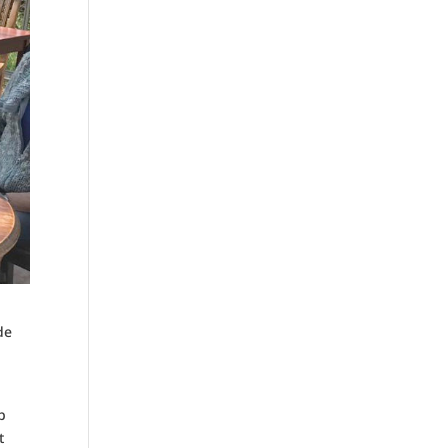
de
p
t