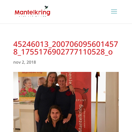
45246013_200706095601457
8_1755176902777110528_o
nov 2, 2018