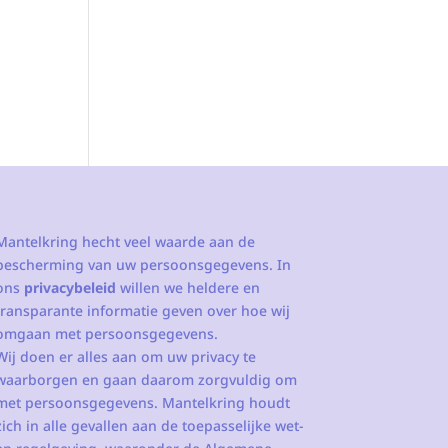
Mantelkring hecht veel waarde aan de
bescherming van uw persoonsgegevens. In
ons
privacybeleid
willen we heldere en
transparante informatie geven over hoe wij
omgaan met persoonsgegevens.
Wij doen er alles aan om uw privacy te
waarborgen en gaan daarom zorgvuldig om
met persoonsgegevens. Mantelkring houdt
zich in alle gevallen aan de toepasselijke wet-