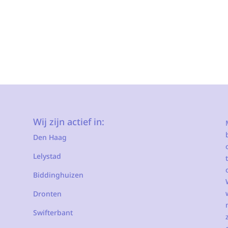
Wij zijn actief in:
Den Haag
Lelystad
Biddinghuizen
Dronten
Swifterbant