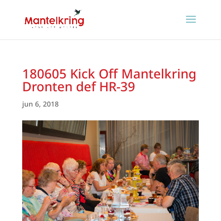
180605 Kick Off Mantelkring
Dronten def HR-39
jun 6, 2018