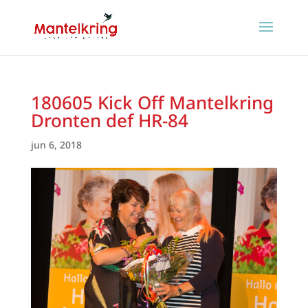
180605 Kick Off Mantelkring
Dronten def HR-84
jun 6, 2018