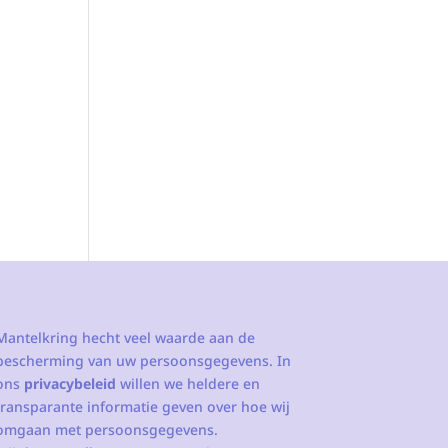
Mantelkring hecht veel waarde aan de
bescherming van uw persoonsgegevens. In
ons
privacybeleid
willen we heldere en
transparante informatie geven over hoe wij
omgaan met persoonsgegevens.