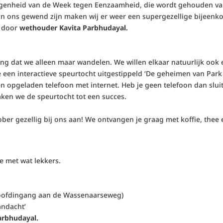
elegenheid van de Week tegen Eenzaamheid, die wordt gehouden va
 van ons gewend zijn maken wij er weer een supergezellige bijeenk
n door
wethouder Kavita Parbhudayal.
ing dat we alleen maar wandelen. We willen elkaar natuurlijk ook
e een interactieve speurtocht uitgestippeld ‘De geheimen van Park
een opgeladen telefoon met internet. Heb je geen telefoon dan sluit
aken we de speurtocht tot een succes.
ber gezellig bij ons aan! We ontvangen je graag met koffie, thee 
e met wat lekkers.
(Hoofdingang aan de Wassenaarseweg)
Aandacht’
arbhudayal.