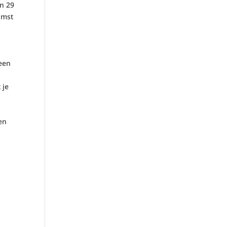
n 29
omst
 een
 je
en