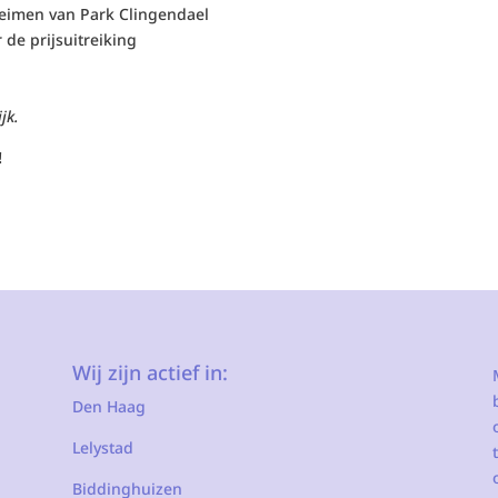
heimen van Park Clingendael
 de prijsuitreiking
jk.
!
Wij zijn actief in:
Den Haag
Lelystad
Biddinghuizen