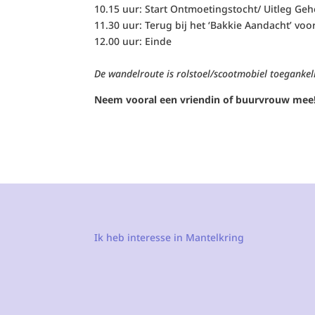
10.15 uur: Start Ontmoetingstocht/ Uitleg Ge
11.30 uur: Terug bij het ‘Bakkie Aandacht’ voor
12.00 uur: Einde
De wandelroute is rolstoel/scootmobiel toegankeli
Neem vooral een vriendin of buurvrouw mee
Ik heb interesse in Mantelkring