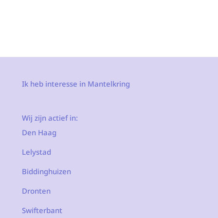
Ik heb interesse in Mantelkring
Wij zijn actief in:
Den Haag
Lelystad
Biddinghuizen
Dronten
Swifterbant