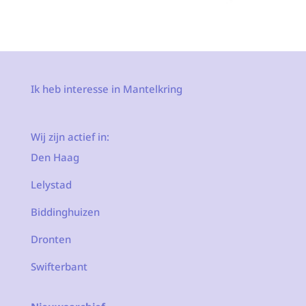
Ik heb interesse in Mantelkring
Wij zijn actief in:
Den Haag
Lelystad
Biddinghuizen
Dronten
Swifterbant