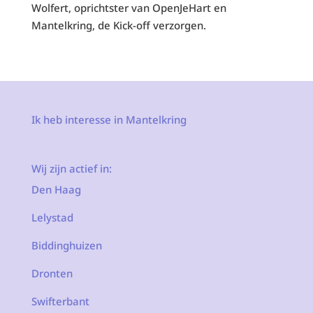
Wolfert, oprichtster van OpenJeHart en
Mantelkring, de Kick-off verzorgen.
Ik heb interesse in Mantelkring
Wij zijn actief in:
Den Haag
Lelystad
Biddinghuizen
Dronten
Swifterbant