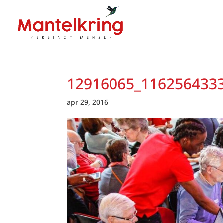
12916065_116256433
apr 29, 2016