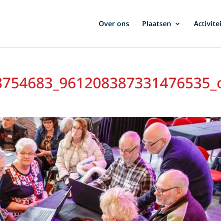
Over ons
Plaatsen
Activite
3754683_961208387331476535_