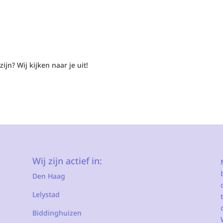
ijn? Wij kijken naar je uit!
Wij zijn actief in:
Den Haag
Lelystad
Biddinghuizen