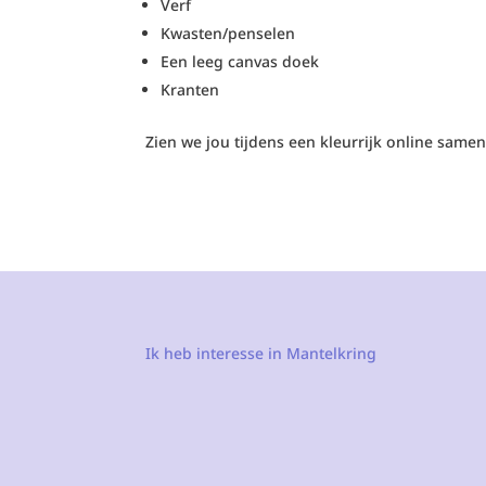
Verf
Kwasten
/penselen
Een l
eeg
c
anvas
doek
Kranten
Zien we jou tijdens een kleurrijk online samenz
Ik heb interesse in Mantelkring