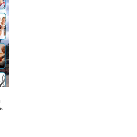
l
is.