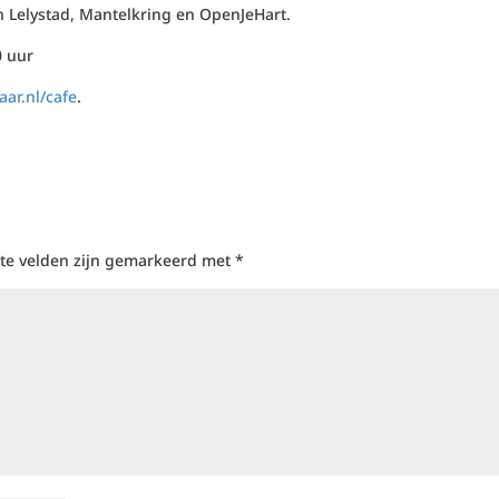
 Lelystad, Mantelkring en OpenJeHart.
0 uur
ar.nl/cafe
.
ste velden zijn gemarkeerd met
*