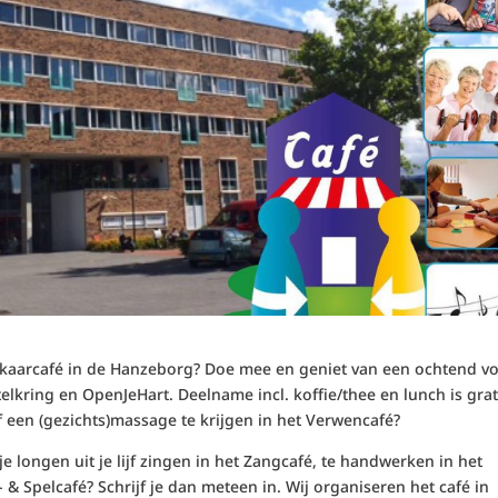
lkaarcafé in de Hanzeborg? Doe mee en geniet van een ochtend vo
telkring en OpenJeHart. Deelname incl. koffie/thee en lunch is grat
 of een (gezichts)massage te krijgen in het Verwencafé?
, je longen uit je lijf zingen in het Zangcafé, te handwerken in het
t- & Spelcafé? Schrijf je dan meteen in. Wij organiseren het café in