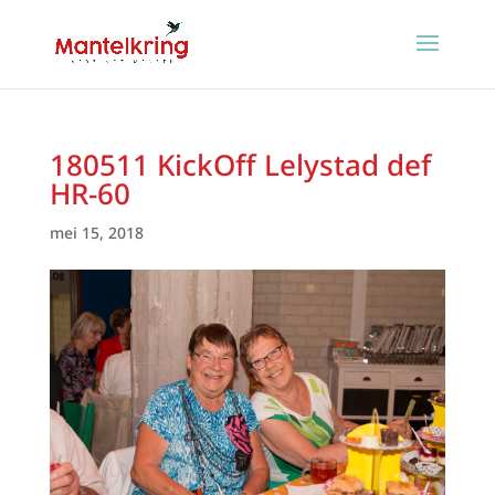
180511 KickOff Lelystad def
HR-60
mei 15, 2018