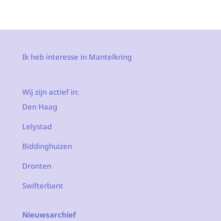
Ik heb interesse in Mantelkring
Wij zijn actief in:
Den Haag
Lelystad
Biddinghuizen
Dronten
Swifterbant
Nieuwsarchief