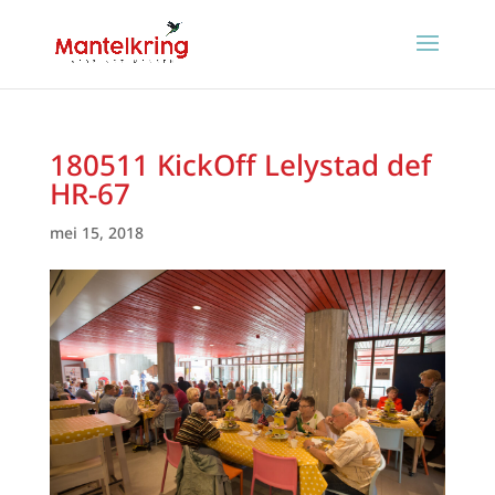
180511 KickOff Lelystad def
HR-67
mei 15, 2018