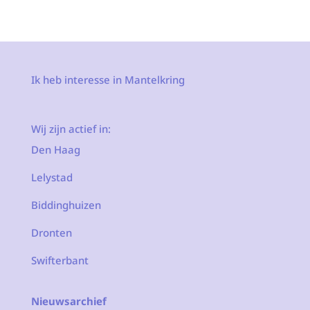
Ik heb interesse in Mantelkring
Wij zijn actief in:
Den Haag
Lelystad
Biddinghuizen
Dronten
Swifterbant
Nieuwsarchief