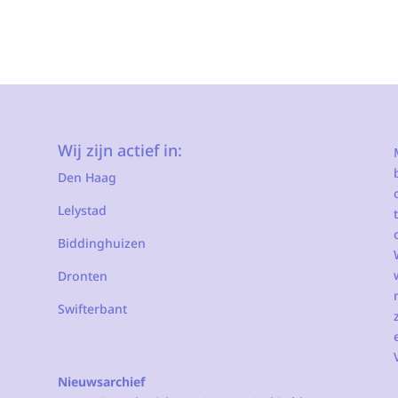
Wij zijn actief in:
Den Haag
Lelystad
Biddinghuizen
Dronten
Swifterbant
Nieuwsarchief