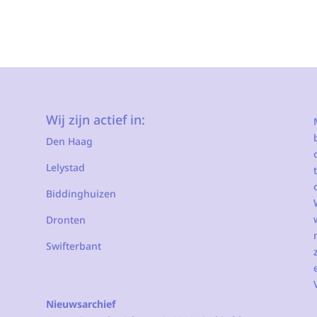
Wij zijn actief in:
Den Haag
Lelystad
Biddinghuizen
Dronten
Swifterbant
Nieuwsarchief