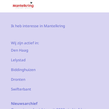
Ik heb interesse in Mantelkring
Wij zijn actief in:
Den Haag
Lelystad
Biddinghuizen
Dronten
Swifterbant
Nieuwsarchief