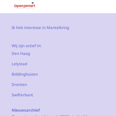
Ik heb interesse in Mantelkring
Wij zijn actief in:
Den Haag
Lelystad
Biddinghuizen
Dronten
Swifterbant
Nieuwsarchief