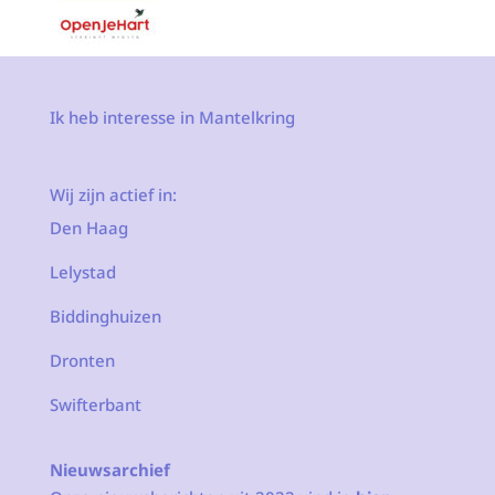
Ik heb interesse in Mantelkring
Wij zijn actief in:
Den Haag
Lelystad
Biddinghuizen
Dronten
Swifterbant
Nieuwsarchief