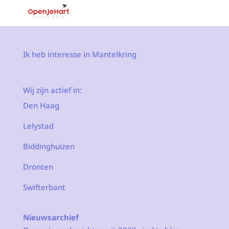
Ik heb interesse in Mantelkring
Wij zijn actief in:
Den Haag
Lelystad
Biddinghuizen
Dronten
Swifterbant
Nieuwsarchief