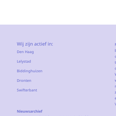
Wij zijn actief in:
Den Haag
Lelystad
Biddinghuizen
Dronten
Swifterbant
Nieuwsarchief