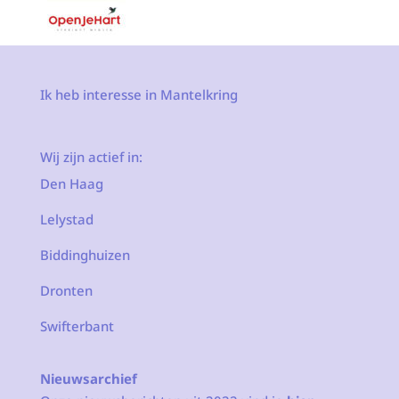
Ik heb interesse in Mantelkring
Wij zijn actief in:
Den Haag
Lelystad
Biddinghuizen
Dronten
Swifterbant
Nieuwsarchief