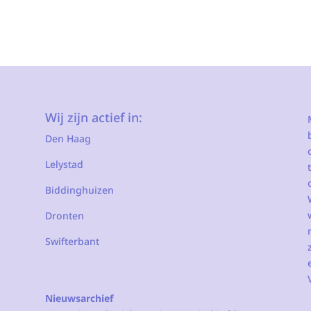
Wij zijn actief in:
Den Haag
Lelystad
Biddinghuizen
Dronten
Swifterbant
Nieuwsarchief