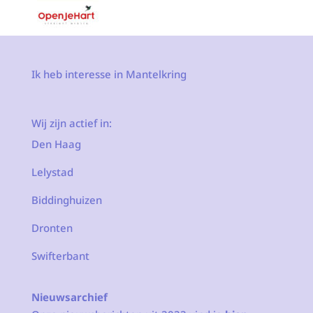
Ik heb interesse in Mantelkring
Wij zijn actief in:
Den Haag
Lelystad
Biddinghuizen
Dronten
Swifterbant
Nieuwsarchief